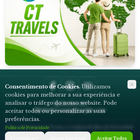
Consentimento de Cookies
.
Utilizamos
cookies para melhorar a sua experiência e
analisar o tráfego do nosso website. Pode
936 334 440
info@crossingthoughts.com
aceitar todos ou personalizar as suas
preferências.
Livro de Reclamações
Termos e Condições
Política de Privacidade
Política de Privacidade
© 2025 CT — Crossing Thoughts. Todos os
Personalizar
Apenas Essenciais
Aceitar Todos