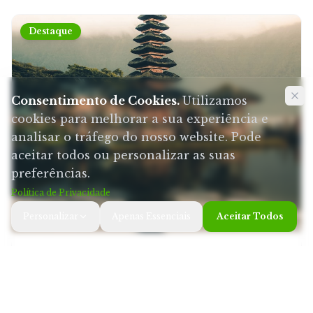
Destaque
Consentimento de Cookies
.
Utilizamos
cookies para melhorar a sua experiência e
analisar o tráfego do nosso website. Pode
aceitar todos ou personalizar as suas
preferências.
Política de Privacidade
Personalizar
Apenas Essenciais
Aceitar Todos
Ilha dos Deuses
Bali, Indonésia
Templos ancestrais, arrozais em socalcos e