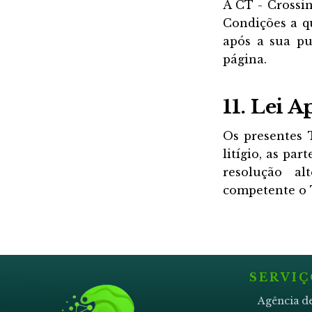
A CT - Crossin
Condições a q
após a sua pu
página.
11. Lei A
Os presentes 
litígio, as pa
resolução al
competente o 
SERVIÇ
Agência d