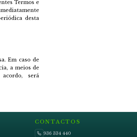
sentes Termos e
 imediatamente
eriódica desta
sa. Em caso de
cia, a meios de
 acordo, será
CONTACTOS
936 334 440