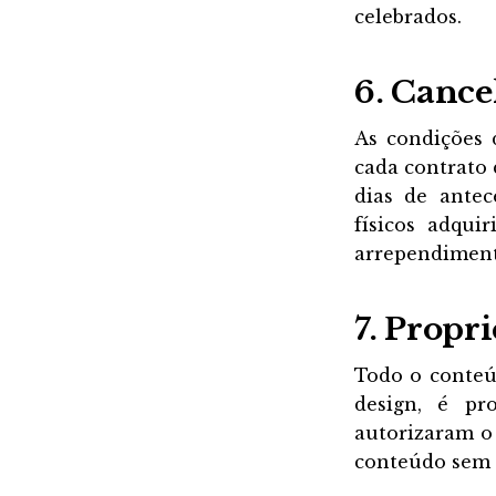
celebrados.
6. Cance
As condições 
cada contrato 
dias de antec
físicos adqui
arrependimento
7. Propr
Todo o conteúd
design, é pr
autorizaram o 
conteúdo sem a