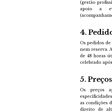
(gestão profis
apoio a eve
(acompanhamen
4. Pedid
Os pedidos de
nem reserva. 
de 48 horas ú
celebrado após
5. Preço
Os preços a
especificidad
as condições d
direito de al