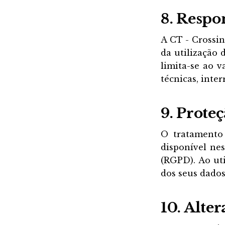
8. Respo
A CT - Crossin
da utilização 
limita-se ao v
técnicas, inte
9. Prote
O tratamento 
disponível ne
(RGPD). Ao uti
dos seus dados
10. Alte