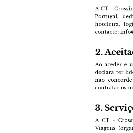
A CT - Crossi
Portugal, de
hoteleira, lo
contacto: inf
2. Aceit
Ao aceder e ut
declara ter li
não concorde
contratar os n
3. Servi
A CT - Crossi
Viagens (orga