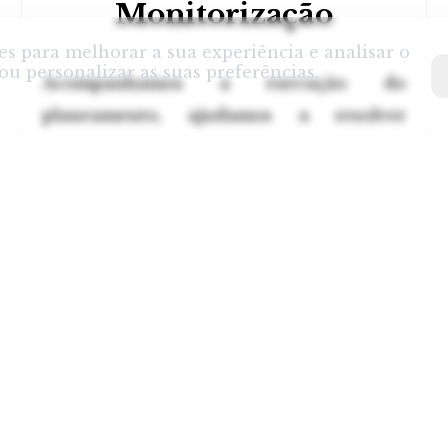
Monitorização
es para melhorar a sua experiência e analisar o
ou personalizar as suas preferências.
Acompanhamos a execução do
planeamento, ajudamos a resolver
imprevistos e garantimos um ponto de
contacto durante as principais etapas da
deslocação.
OS
REDES SOCIAIS
e Viagens
Facebook
eleira
Instagram