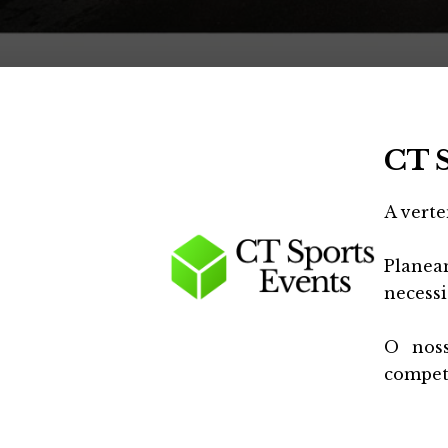
CT S
A verte
Planea
necessi
O noss
compet