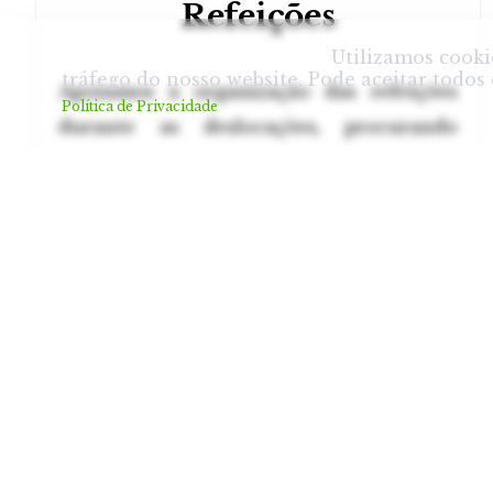
Refeições
Consentimento de Cookies
.
Utilizamos cooki
tráfego do nosso website. Pode aceitar todos 
Apoiamos a organização das refeições
Política de Privacidade
durante as deslocações, procurando
garantir opções ajustadas aos horários e
às necessidades dos participantes.
SERVIÇ
Agência d
Gestão Hot